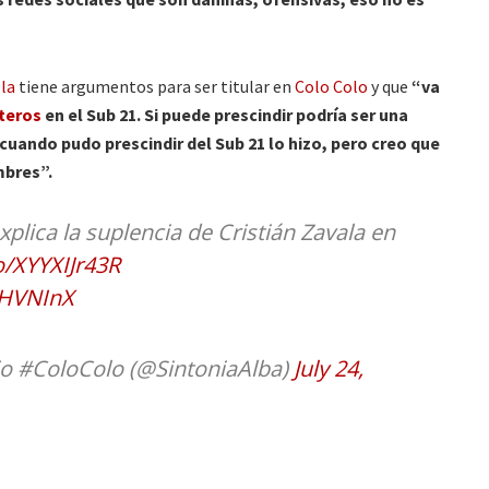
lla
tiene argumentos para ser titular en
Colo Colo
y que
“va
teros
en el Sub 21. Si puede prescindir podría ser una
ando pudo prescindir del Sub 21 lo hizo, pero creo que
mbres”.
plica la suplencia de Cristián Zavala en
co/XYYXIJr43R
RHVNInX
io #ColoColo (@SintoniaAlba)
July 24,