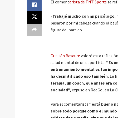
El coment
arista de TNT Sports
se ref
«
Trabajé mucho con mi psicólogo
,
pasaron por mi cabeza cuando el balón
figura del partido.
Cristián Basaure
valoró esta reflexió
salud mental de un deportista.
“Es un
entrenamiento mental es tan impor
ha desmitificado eso también. Lo 
terapia, un coach, que antes era c
sociedad”,
expuso en RedGol en La Cl
Para el comentarista
“está bueno no
sobre todo porque como el mundo h
críticas de un medio, sino que de l