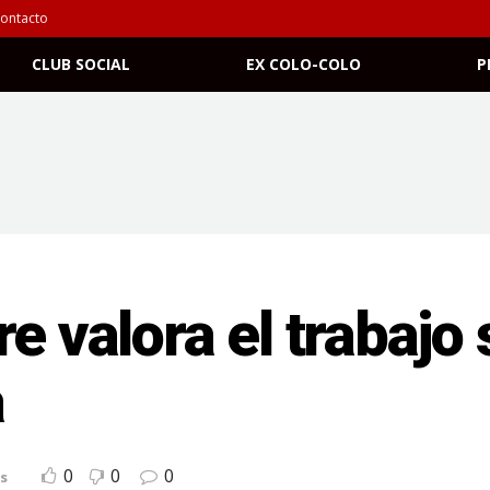
ontacto
CLUB SOCIAL
EX COLO-COLO
P
e valora el trabajo
a
0
0
0
s