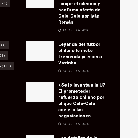
121)
rompe el silencio y
confirma oferta de
Colo-Colo por Iván
Román
AGOSTO 6, 2026
Leyenda del fútbol
33)
chileno le mete
68)
tremenda presión a
Vozinha
6
(103)
AGOSTO 5, 2026
¿Se lo levanta a la U?
El prometedor
refuerzo chileno por
el que Colo-Colo
aceleró las
negociaciones
AGOSTO 5, 2026