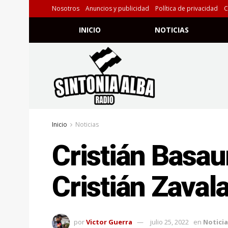
Nosotros
Anuncios y publicidad
Política de privacidad
C
INICIO
NOTICIAS
Inicio
Noticias
Cristián Basaur
Cristián Zaval
por
Victor Guerra
julio 25, 2022
en
Noticia