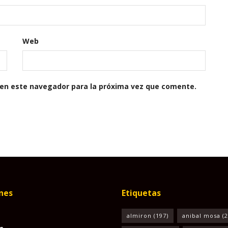
Web
 en este navegador para la próxima vez que comente.
nes
Etiquetas
almiron
(197)
anibal mosa
(2