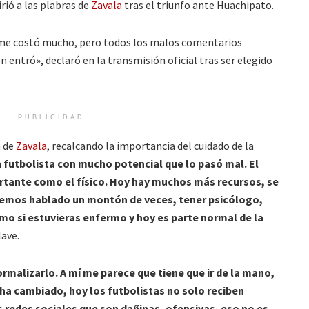
irió a las plabras de
Zavala
tras el triunfo ante Huachipato.
 me costó mucho, pero todos los malos comentarios
 entró», declaró en la transmisión oficial tras ser elegido
PUBLICIDAD
n de
Zavala
, recalcando la importancia del cuidado de la
 futbolista con mucho potencial que lo pasó mal. El
tante como el físico. Hoy hay muchos más recursos, se
hemos hablado un montón de veces, tener psicólogo,
omo si estuvieras enfermo y hoy es parte normal de la
ave.
rmalizarlo. A mí me parece que tiene que ir de la mano,
a cambiado, hoy los futbolistas no solo reciben
as redes sociales que son dañinas, ofensivas, eso no es