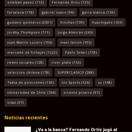
esteban pavez
(113)
Fernando Ortiz
(135)
fortaleza
(118)
gabriel suazo
(96)
garra blanca
(130)
gustavo quinteros
(2301)
hinchas
(139)
huachipato
(103)
Jordhy Thompson
(111)
Jorge Almirón
(245)
Juan Martín Lucero
(106)
maxi falcon
(105)
mercado de fichajes
(1222)
Pablo Solari
(159)
redes sociales
(128)
river plate
(153)
seleccion chilena
(178)
SUPERCLASICO
(288)
Tabla de posiciones
(150)
tnt Sports
(126)
uc
(148)
Universidad de Chile
(104)
vicente pizarro
(97)
vidal
(97)
Noticias recientes
¿Va a la banca? Fernando Ortiz jugó al