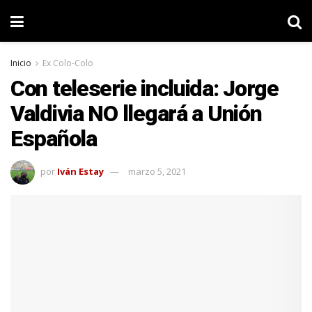
Inicio
Ex Colo-Colo
Con teleserie incluida: Jorge
Valdivia NO llegará a Unión
Española
por
Iván Estay
marzo 5, 2021