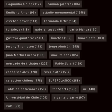
Coquimbo Unido
(112)
damian pizarro
(106)
Emiliano Amor
(99)
estadio monumental
(1248)
esteban pavez
(113)
Fernando Ortiz
(134)
fortaleza
(118)
gabriel suazo
(96)
garra blanca
(130)
gustavo quinteros
(2301)
hinchas
(139)
huachipato
(103)
Jordhy Thompson
(111)
Jorge Almirón
(245)
Juan Martín Lucero
(106)
maxi falcon
(105)
mercado de fichajes
(1222)
Pablo Solari
(159)
redes sociales
(128)
river plate
(153)
seleccion chilena
(178)
SUPERCLASICO
(288)
Tabla de posiciones
(150)
tnt Sports
(126)
uc
(148)
Universidad de Chile
(104)
vicente pizarro
(97)
vidal
(97)