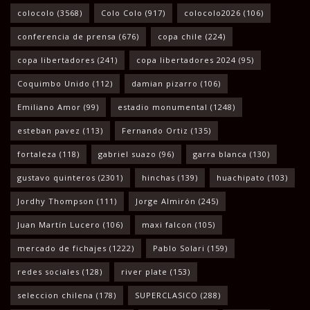
colocolo
(3568)
Colo Colo
(917)
colocolo2026
(106)
conferencia de prensa
(676)
copa chile
(224)
copa libertadores
(241)
copa libertadores 2024
(95)
Coquimbo Unido
(112)
damian pizarro
(106)
Emiliano Amor
(99)
estadio monumental
(1248)
esteban pavez
(113)
Fernando Ortiz
(135)
fortaleza
(118)
gabriel suazo
(96)
garra blanca
(130)
gustavo quinteros
(2301)
hinchas
(139)
huachipato
(103)
Jordhy Thompson
(111)
Jorge Almirón
(245)
Juan Martín Lucero
(106)
maxi falcon
(105)
mercado de fichajes
(1222)
Pablo Solari
(159)
redes sociales
(128)
river plate
(153)
seleccion chilena
(178)
SUPERCLASICO
(288)