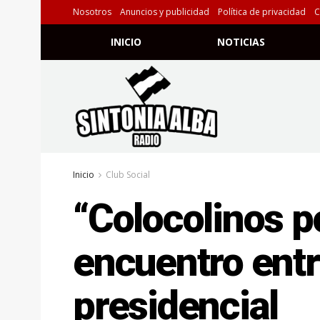
Nosotros
Anuncios y publicidad
Política de privacidad
C
INICIO
NOTICIAS
Inicio
Club Social
“Colocolinos po
encuentro entr
presidencial