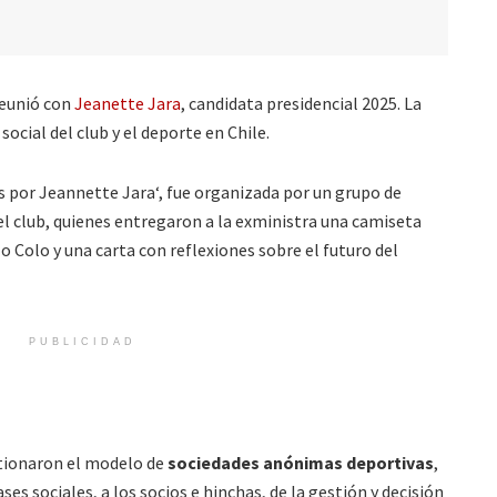
reunió con
Jeanette Jara
, candidata presidencial 2025. La
social del club y el deporte en Chile.
s por Jeannette Jara‘, fue organizada por un grupo de
l club, quienes entregaron a la exministra una camiseta
Colo y una carta con reflexiones sobre el futuro del
PUBLICIDAD
stionaron el modelo de
sociedades anónimas deportivas
,
es sociales, a los socios e hinchas, de la gestión y decisión