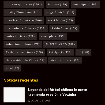
gustavo quinteros
(2301)
hinchas
(139)
huachipato
(103)
Jordhy Thompson
(111)
Jorge Almirón
(245)
Juan Martín Lucero
(106)
maxi falcon
(105)
mercado de fichajes
(1222)
Pablo Solari
(159)
redes sociales
(128)
river plate
(153)
seleccion chilena
(178)
SUPERCLASICO
(288)
Tabla de posiciones
(150)
tnt Sports
(126)
uc
(148)
Universidad de Chile
(104)
vicente pizarro
(97)
vidal
(97)
Noticias recientes
Leyenda del fútbol chileno le mete
tremenda presión a Vozinha
AGOSTO 5, 2026