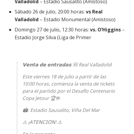
Valladolid
– Estadio Sausalito (Amistoso)
Sábado 26 de julio, 20:00 horas:
vs Real
Valladolid
– Estadio Monumental (Amistoso)
Domingo 27 de julio, 12:30 horas:
vs. O’Higgins
–
Estadio Jorge Silva (Liga de Primer
𝗩𝗲𝗻𝘁𝗮 𝗱𝗲 𝗲𝗻𝘁𝗿𝗮𝗱𝗮𝘀 🆚 Real Valladolid
Este viernes 18 de julio a partir de las
10:00 horas, comienza la venta de tickets
para el partido por el Desafío Centenario
Copa Jetour 🏆🤟
🏟: Estadio Sausalito, Viña Del Mar
⚠️ ¡𝖠𝖳𝖤𝖭𝖢𝖨𝖮́𝖭! ⚠️
En la preventa…