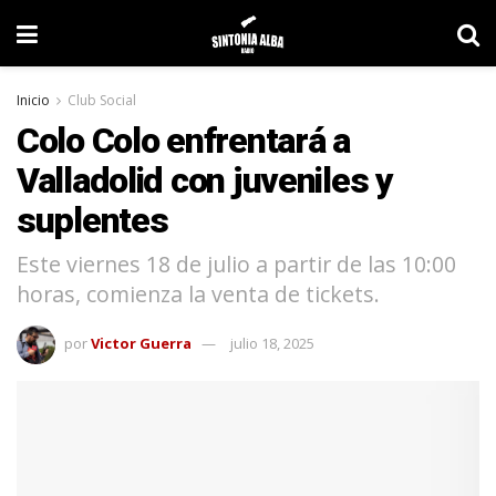
Inicio
Club Social
Colo Colo enfrentará a
Valladolid con juveniles y
suplentes
Este viernes 18 de julio a partir de las 10:00
horas, comienza la venta de tickets.
por
Victor Guerra
julio 18, 2025