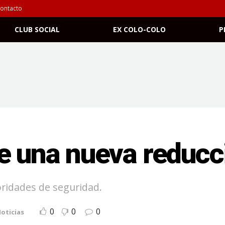
ontacto
CLUB SOCIAL
EX COLO-COLO
P
e una nueva reducc
oridades de seguridad.
0
0
0
oticias