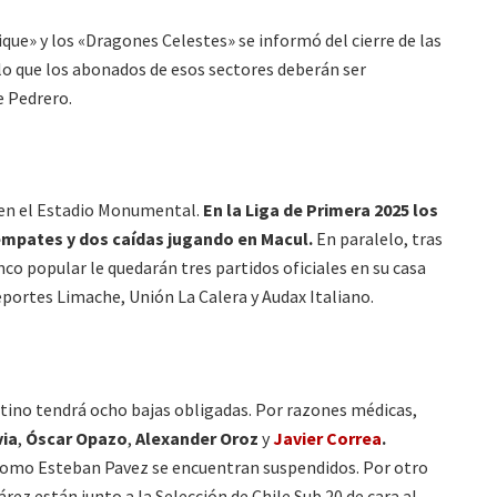
ique» y los «Dragones Celestes» se informó del cierre de las
lo que los abonados de esos sectores deberán ser
e Pedrero.
l en el Estadio Monumental.
En la Liga de Primera 2025 los
 empates y dos caídas jugando en Macul.
En paralelo, tras
nco popular le quedarán tres partidos oficiales en su casa
portes Limache, Unión La Calera y Audax Italiano.
ntino tendrá ocho bajas obligadas. Por razones médicas,
via
,
Óscar Opazo
,
Alexander Oroz
y
Javier Correa
.
como Esteban Pavez se encuentran suspendidos. Por otro
rez están junto a la Selección de Chile Sub 20 de cara al