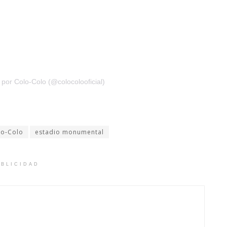
por Colo-Colo (@colocolooficial)
lo-Colo
estadio monumental
BLICIDAD