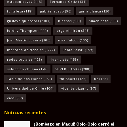
esteban pavez
(113)
Fernando Ortiz
(134)
fortaleza
(118)
gabriel suazo
(96)
garra blanca
(130)
gustavo quinteros
(2301)
hinchas
(139)
huachipato
(103)
Jordhy Thompson
(111)
Jorge Almirón
(245)
Juan Martín Lucero
(106)
maxi falcon
(105)
mercado de fichajes
(1222)
Pablo Solari
(159)
redes sociales
(128)
river plate
(153)
seleccion chilena
(178)
SUPERCLASICO
(288)
Tabla de posiciones
(150)
tnt Sports
(126)
uc
(148)
Universidad de Chile
(104)
vicente pizarro
(97)
vidal
(97)
Noticias recientes
¡Bombazo en Macul! Colo-Colo cerró el