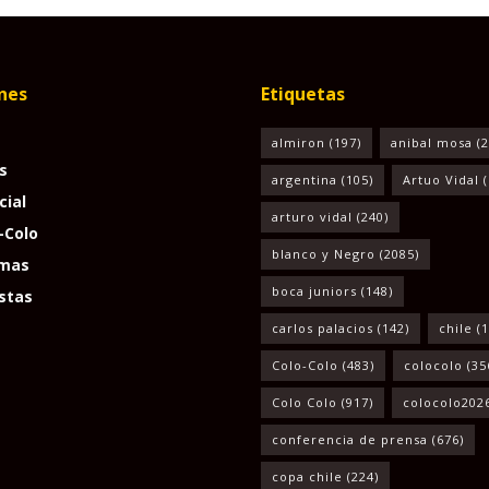
nes
Etiquetas
almiron
(197)
anibal mosa
(2
s
argentina
(105)
Artuo Vidal
(
cial
arturo vidal
(240)
-Colo
blanco y Negro
(2085)
mas
boca juniors
(148)
stas
carlos palacios
(142)
chile
(1
Colo-Colo
(483)
colocolo
(35
Colo Colo
(917)
colocolo202
conferencia de prensa
(676)
copa chile
(224)