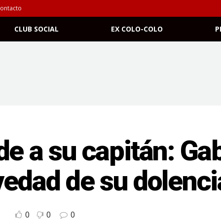
ontacto
CLUB SOCIAL
EX COLO-COLO
P
de a su capitán: Ga
vedad de su dolenci
0
0
0