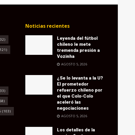
Noticias recientes
Leyenda del fútbol
32)
chileno le mete
121)
tremenda presión a
Vozinha
AGOSTO 5, 2026
¿Se lo levanta a la U?
El prometedor
refuerzo chileno por
33)
el que Colo-Colo
68)
aceleró las
negociaciones
6
(103)
AGOSTO 5, 2026
Los detalles de la