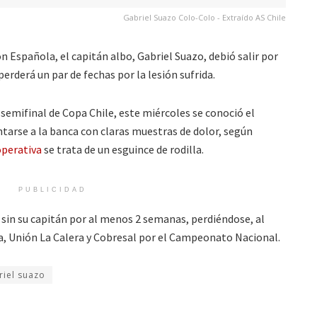
Gabriel Suazo Colo-Colo - Extraído AS Chile
n Española, el capitán albo, Gabriel Suazo, debió salir por
erderá un par de fechas por la lesión sufrida.
 semifinal de Copa Chile, este miércoles se conoció el
ntarse a la banca con claras muestras de dolor, según
perativa
se trata de un esguince de rodilla.
PUBLICIDAD
á sin su capitán por al menos 2 semanas, perdiéndose, al
, Unión La Calera y Cobresal por el Campeonato Nacional.
riel suazo