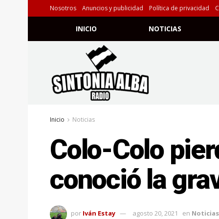
Nosotros
Anuncios y publicidad
Política de privacidad
C
INICIO
NOTICIAS
Inicio
Noticias
Colo-Colo pier
conoció la gra
por
Iván Estay
agosto 20, 2021
en
Noticias