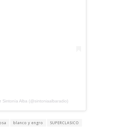
 Sintonía Alba (@sintoniaalbaradio)
osa
blanco y engro
SUPERCLASICO