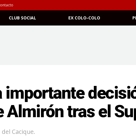
ontacto
CLUB SOCIAL
EX COLO-COLO
P
 importante decisió
e Almirón tras el Su
 del Cacique.