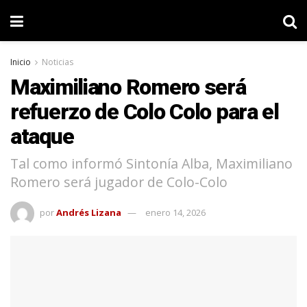
Inicio
Noticias
Maximiliano Romero será
refuerzo de Colo Colo para el
ataque
Tal como informó Sintonía Alba, Maximiliano
Romero será jugador de Colo-Colo
por
Andrés Lizana
enero 14, 2026