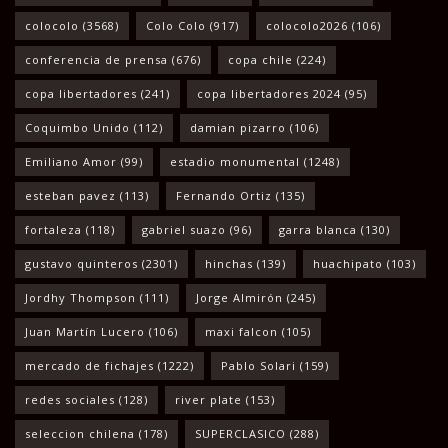
colocolo
(3568)
Colo Colo
(917)
colocolo2026
(106)
conferencia de prensa
(676)
copa chile
(224)
copa libertadores
(241)
copa libertadores 2024
(95)
Coquimbo Unido
(112)
damian pizarro
(106)
Emiliano Amor
(99)
estadio monumental
(1248)
esteban pavez
(113)
Fernando Ortiz
(135)
fortaleza
(118)
gabriel suazo
(96)
garra blanca
(130)
gustavo quinteros
(2301)
hinchas
(139)
huachipato
(103)
Jordhy Thompson
(111)
Jorge Almirón
(245)
Juan Martín Lucero
(106)
maxi falcon
(105)
mercado de fichajes
(1222)
Pablo Solari
(159)
redes sociales
(128)
river plate
(153)
seleccion chilena
(178)
SUPERCLASICO
(288)