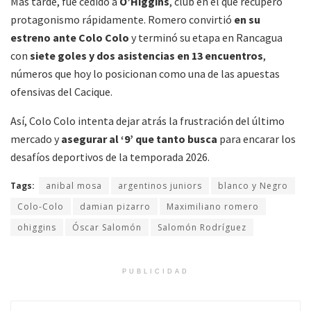
Más tarde, fue cedido a
O’Higgins
, club en el que recuperó
protagonismo rápidamente. Romero convirtió
en su
estreno ante Colo Colo
y terminó su etapa en Rancagua
con
siete goles y dos asistencias en 13 encuentros
,
números que hoy lo posicionan como una de las apuestas
ofensivas del Cacique.
Así, Colo Colo intenta dejar atrás la frustración del último
mercado y
asegurar al ‘9’ que tanto busca
para encarar los
desafíos deportivos de la temporada 2026.
Tags:
anibal mosa
argentinos juniors
blanco y Negro
Colo-Colo
damian pizarro
Maximiliano romero
ohiggins
Óscar Salomón
Salomón Rodríguez
PUBLICIDAD