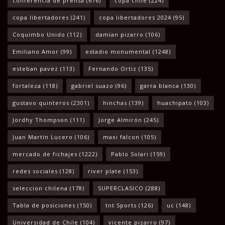
conferencia de prensa
(676)
copa chile
(224)
copa libertadores
(241)
copa libertadores 2024
(95)
Coquimbo Unido
(112)
damian pizarro
(106)
Emiliano Amor
(99)
estadio monumental
(1248)
esteban pavez
(113)
Fernando Ortiz
(135)
fortaleza
(118)
gabriel suazo
(96)
garra blanca
(130)
gustavo quinteros
(2301)
hinchas
(139)
huachipato
(103)
Jordhy Thompson
(111)
Jorge Almirón
(245)
Juan Martín Lucero
(106)
maxi falcon
(105)
mercado de fichajes
(1222)
Pablo Solari
(159)
redes sociales
(128)
river plate
(153)
seleccion chilena
(178)
SUPERCLASICO
(288)
Tabla de posiciones
(150)
tnt Sports
(126)
uc
(148)
Universidad de Chile
(104)
vicente pizarro
(97)