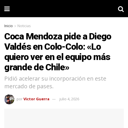
Inicio
Noticias
Coca Mendoza pide a Diego
Valdés en Colo-Colo: «Lo
quiero ver en el equipo más
grande de Chile»
Pidió acelerar su incorporación en este
mercado de pases.
por
Victor Guerra
julio 4, 2026