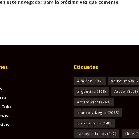
 en este navegador para la próxima vez que comente.
nes
Etiquetas
almiron
(197)
anibal mosa
(2
s
argentina
(105)
Artuo Vidal
(
cial
arturo vidal
(240)
-Colo
blanco y Negro
(2085)
mas
boca juniors
(148)
stas
carlos palacios
(142)
chile
(1