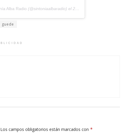
nía Alba Radio
(@sintoniaalbaradio) el
24 de May de 2020 a las 2:18 PDT
o guede
BLICIDAD
Los campos obligatorios están marcados con
*