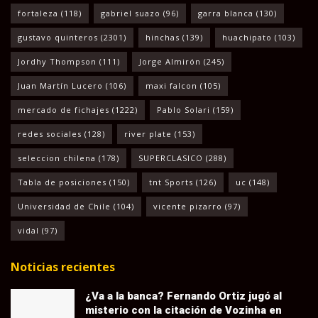
fortaleza
(118)
gabriel suazo
(96)
garra blanca
(130)
gustavo quinteros
(2301)
hinchas
(139)
huachipato
(103)
Jordhy Thompson
(111)
Jorge Almirón
(245)
Juan Martín Lucero
(106)
maxi falcon
(105)
mercado de fichajes
(1222)
Pablo Solari
(159)
redes sociales
(128)
river plate
(153)
seleccion chilena
(178)
SUPERCLASICO
(288)
Tabla de posiciones
(150)
tnt Sports
(126)
uc
(148)
Universidad de Chile
(104)
vicente pizarro
(97)
vidal
(97)
Noticias recientes
¿Va a la banca? Fernando Ortiz jugó al
misterio con la citación de Vozinha en