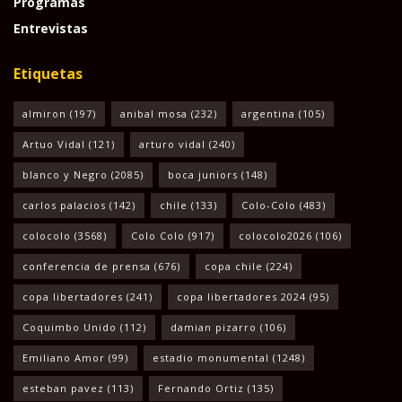
Programas
Entrevistas
Etiquetas
almiron
(197)
anibal mosa
(232)
argentina
(105)
Artuo Vidal
(121)
arturo vidal
(240)
blanco y Negro
(2085)
boca juniors
(148)
carlos palacios
(142)
chile
(133)
Colo-Colo
(483)
colocolo
(3568)
Colo Colo
(917)
colocolo2026
(106)
conferencia de prensa
(676)
copa chile
(224)
copa libertadores
(241)
copa libertadores 2024
(95)
Coquimbo Unido
(112)
damian pizarro
(106)
Emiliano Amor
(99)
estadio monumental
(1248)
esteban pavez
(113)
Fernando Ortiz
(135)