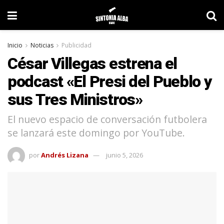
Inicio
Noticias
Publicidad
César Villegas estrena el
podcast «El Presi del Pueblo y
sus Tres Ministros»
El nuevo espacio de conversación futbolera
se lanzará este domingo por YouTube.
por
Andrés Lizana
junio 5, 2026