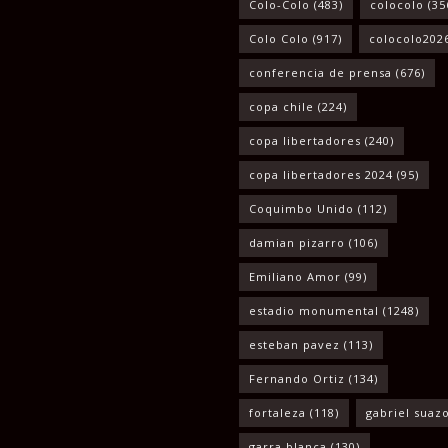
Colo-Colo
(483)
colocolo
(35
Colo Colo
(917)
colocolo202
conferencia de prensa
(676)
copa chile
(224)
copa libertadores
(240)
copa libertadores 2024
(95)
Coquimbo Unido
(112)
damian pizarro
(106)
Emiliano Amor
(99)
estadio monumental
(1248)
esteban pavez
(113)
Fernando Ortiz
(134)
fortaleza
(118)
gabriel suaz
garra blanca
(130)