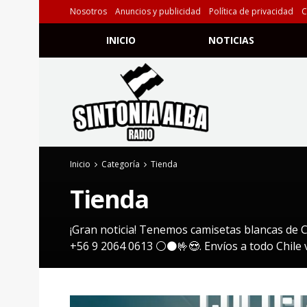
Nosotros
Anuncios y publicidad
Política de privacidad
C
INICIO
NOTICIAS
Inicio
Categoría
Tienda
Tienda
¡Gran noticia! Tenemos camisetas blancas de Co
+56 9 2064 0613 ⚪⚫🤟😍. Envíos a todo Chile v