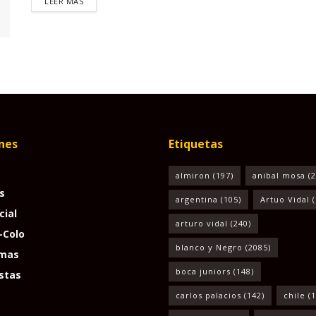
LEER MÁS
nes
Etiquetas
almiron
(197)
anibal mosa
(2
s
argentina
(105)
Artuo Vidal
(
cial
arturo vidal
(240)
-Colo
blanco y Negro
(2085)
mas
boca juniors
(148)
stas
carlos palacios
(142)
chile
(1