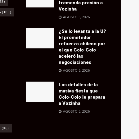
68)
tremenda presión a
Vozinha
6
(103)
AGOSTO 5, 2026
¿Se lo levanta a la U?
El prometedor
refuerzo chileno por
el que Colo-Colo
aceleró las
negociaciones
AGOSTO 5, 2026
Los detalles de la
masiva fiesta que
Colo-Colo le prepara
a Vozinha
AGOSTO 5, 2026
o
(96)