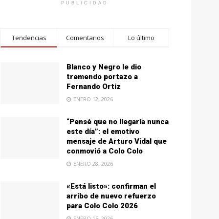
PUBLICIDAD
Tendencias
Comentarios
Lo último
Blanco y Negro le dio
tremendo portazo a
Fernando Ortiz
ENERO 12, 2026
“Pensé que no llegaría nunca
este día”: el emotivo
mensaje de Arturo Vidal que
conmovió a Colo Colo
ENERO 28, 2026
«Está listo»: confirman el
arribo de nuevo refuerzo
para Colo Colo 2026
ENERO 15, 2026