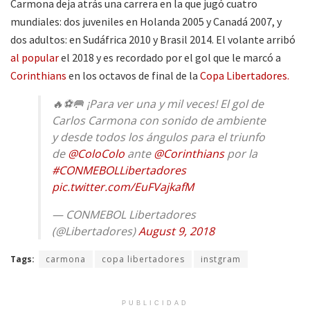
Carmona deja atrás una carrera en la que jugó cuatro
mundiales: dos juveniles en Holanda 2005 y Canadá 2007, y
dos adultos: en Sudáfrica 2010 y Brasil 2014. El volante arribó
al popular
el 2018 y es recordado por el gol que le marcó a
Corinthians
en los octavos de final de la
Copa Libertadores.
🔥⚽🥅 ¡Para ver una y mil veces! El gol de
Carlos Carmona con sonido de ambiente
y desde todos los ángulos para el triunfo
de
@ColoColo
ante
@Corinthians
por la
#CONMEBOLLibertadores
pic.twitter.com/EuFVajkafM
— CONMEBOL Libertadores
(@Libertadores)
August 9, 2018
Tags:
carmona
copa libertadores
instgram
PUBLICIDAD