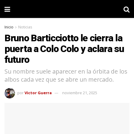
Inicio
Noticias
Bruno Barticciotto le cierra la
puerta a Colo Colo y aclara su
futuro
Su nombre suele aparecer en la órbita de los
albos cada vez que se abre un mercado.
por
Victor Guerra
noviembre 21, 2025