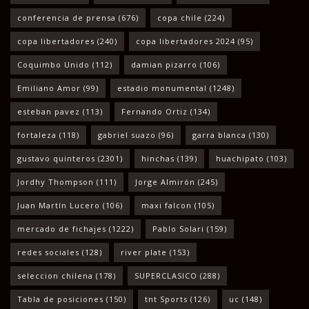
conferencia de prensa
(676)
copa chile
(224)
copa libertadores
(240)
copa libertadores 2024
(95)
Coquimbo Unido
(112)
damian pizarro
(106)
Emiliano Amor
(99)
estadio monumental
(1248)
esteban pavez
(113)
Fernando Ortiz
(134)
fortaleza
(118)
gabriel suazo
(96)
garra blanca
(130)
gustavo quinteros
(2301)
hinchas
(139)
huachipato
(103)
Jordhy Thompson
(111)
Jorge Almirón
(245)
Juan Martín Lucero
(106)
maxi falcon
(105)
mercado de fichajes
(1222)
Pablo Solari
(159)
redes sociales
(128)
river plate
(153)
seleccion chilena
(178)
SUPERCLASICO
(288)
Tabla de posiciones
(150)
tnt Sports
(126)
uc
(148)