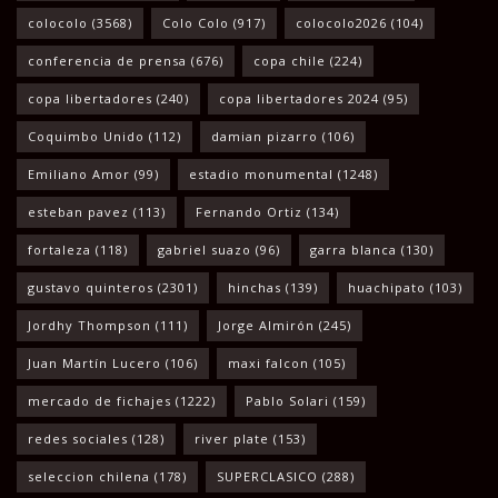
colocolo
(3568)
Colo Colo
(917)
colocolo2026
(104)
conferencia de prensa
(676)
copa chile
(224)
copa libertadores
(240)
copa libertadores 2024
(95)
Coquimbo Unido
(112)
damian pizarro
(106)
Emiliano Amor
(99)
estadio monumental
(1248)
esteban pavez
(113)
Fernando Ortiz
(134)
fortaleza
(118)
gabriel suazo
(96)
garra blanca
(130)
gustavo quinteros
(2301)
hinchas
(139)
huachipato
(103)
Jordhy Thompson
(111)
Jorge Almirón
(245)
Juan Martín Lucero
(106)
maxi falcon
(105)
mercado de fichajes
(1222)
Pablo Solari
(159)
redes sociales
(128)
river plate
(153)
seleccion chilena
(178)
SUPERCLASICO
(288)