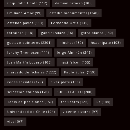
Coquimbo Unido
(112)
damian pizarro
(106)
Emiliano Amor
(99)
estadio monumental
(1248)
esteban pavez
(113)
Fernando Ortiz
(135)
fortaleza
(118)
gabriel suazo
(96)
garra blanca
(130)
gustavo quinteros
(2301)
hinchas
(139)
huachipato
(103)
Jordhy Thompson
(111)
Jorge Almirón
(245)
Juan Martín Lucero
(106)
maxi falcon
(105)
mercado de fichajes
(1222)
Pablo Solari
(159)
redes sociales
(128)
river plate
(153)
seleccion chilena
(178)
SUPERCLASICO
(288)
Tabla de posiciones
(150)
tnt Sports
(126)
uc
(148)
Universidad de Chile
(104)
vicente pizarro
(97)
vidal
(97)