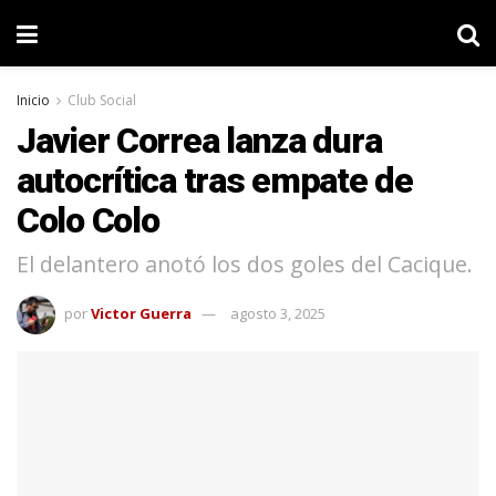
Inicio
Club Social
Javier Correa lanza dura
autocrítica tras empate de
Colo Colo
El delantero anotó los dos goles del Cacique.
por
Victor Guerra
agosto 3, 2025