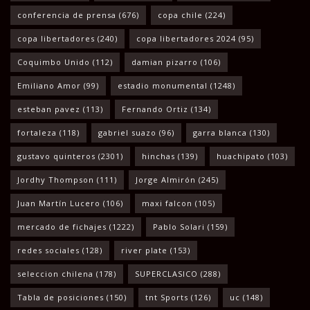
conferencia de prensa
(676)
copa chile
(224)
copa libertadores
(240)
copa libertadores 2024
(95)
Coquimbo Unido
(112)
damian pizarro
(106)
Emiliano Amor
(99)
estadio monumental
(1248)
esteban pavez
(113)
Fernando Ortiz
(134)
fortaleza
(118)
gabriel suazo
(96)
garra blanca
(130)
gustavo quinteros
(2301)
hinchas
(139)
huachipato
(103)
Jordhy Thompson
(111)
Jorge Almirón
(245)
Juan Martín Lucero
(106)
maxi falcon
(105)
mercado de fichajes
(1222)
Pablo Solari
(159)
redes sociales
(128)
river plate
(153)
seleccion chilena
(178)
SUPERCLASICO
(288)
Tabla de posiciones
(150)
tnt Sports
(126)
uc
(148)