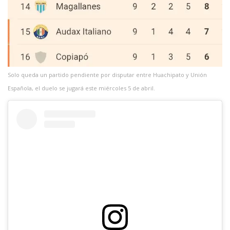
Solo queda un partido pendiente por disputar entre Huachipato y Unión
Española, el duelo se jugará este miércoles 5 de abril.