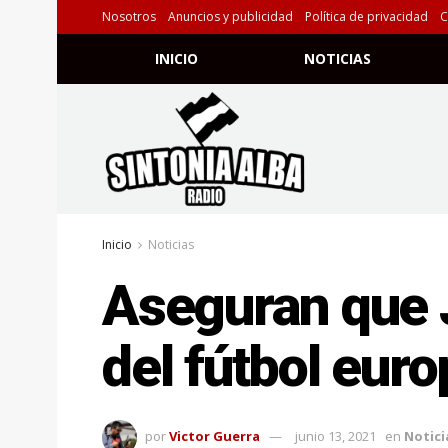
Nosotros
Anuncios y publicidad
Política de privacidad
C
INICIO
NOTICIAS
Inicio
Noticias
Aseguran que 
del fútbol eur
por
Victor Guerra
junio 13, 2021
en
Notici