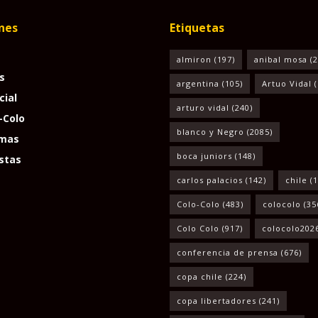
nes
Etiquetas
almiron
(197)
anibal mosa
(2
s
argentina
(105)
Artuo Vidal
(
cial
arturo vidal
(240)
-Colo
blanco y Negro
(2085)
mas
boca juniors
(148)
stas
carlos palacios
(142)
chile
(1
Colo-Colo
(483)
colocolo
(35
Colo Colo
(917)
colocolo202
conferencia de prensa
(676)
copa chile
(224)
copa libertadores
(241)