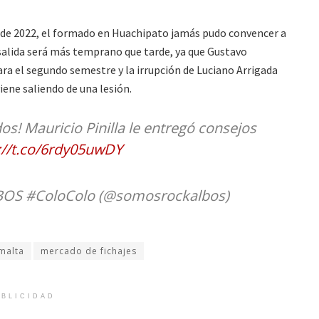
 de 2022, el formado en Huachipato jamás pudo convencer a
 salida será más temprano que tarde, ya que Gustavo
ra el segundo semestre y la irrupción de Luciano Arrigada
iene saliendo de una lesión.
s! Mauricio Pinilla le entregó consejos
://t.co/6rdy05uwDY
S #ColoColo (@somosrockalbos)
malta
mercado de fichajes
BLICIDAD