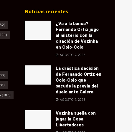
Noticias recientes
¿Va a la banca?
32)
Fernando Ortiz jugó
121)
al misterio con la
citación de Vozinha
en Colo-Colo
AGOSTO 7, 2026
La drástica decisión
de Fernando Ortiz en
33)
Colo-Colo que
68)
sacude la previa del
duelo ante Calera
6
(106)
AGOSTO 7, 2026
Vozinha sueña con
jugar la Copa
Libertadores