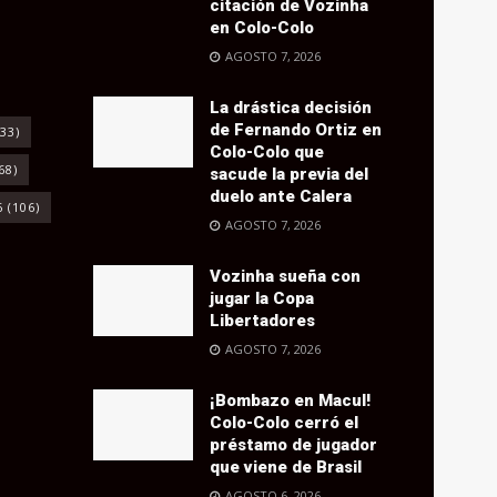
citación de Vozinha
en Colo-Colo
AGOSTO 7, 2026
La drástica decisión
de Fernando Ortiz en
33)
Colo-Colo que
68)
sacude la previa del
duelo ante Calera
6
(106)
AGOSTO 7, 2026
Vozinha sueña con
jugar la Copa
Libertadores
AGOSTO 7, 2026
¡Bombazo en Macul!
Colo-Colo cerró el
préstamo de jugador
que viene de Brasil
AGOSTO 6, 2026