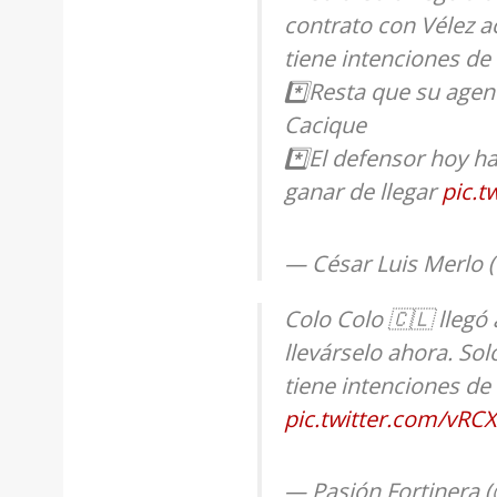
contrato con Vélez ac
tiene intenciones de
*️⃣Resta que su agent
Cacique
*️⃣El defensor hoy ha
ganar de llegar
pic.
— César Luis Merlo
Colo Colo 🇨🇱 llegó
llevárselo ahora. Sol
tiene intenciones de 
pic.twitter.com/vR
— Pasión Fortinera 