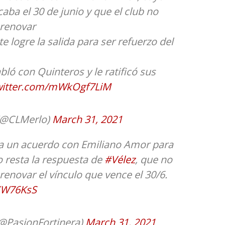
aba el 30 de junio y que el club no
 renovar
e logre la salida para ser refuerzo del
bló con Quinteros y le ratificó sus
twitter.com/mWkOgf7LiM
 (@CLMerlo)
March 31, 2021
 a un acuerdo con Emiliano Amor para
o resta la respuesta de
#Vélez
, que no
renovar el vínculo que vence el 30/6.
CXW76KsS
(@PasionFortinera)
March 31, 2021