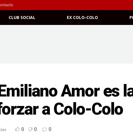
ontacto
CLUB SOCIAL
EX COLO-COLO
P
miliano Amor es la
forzar a Colo-Colo
0
0
0
ias