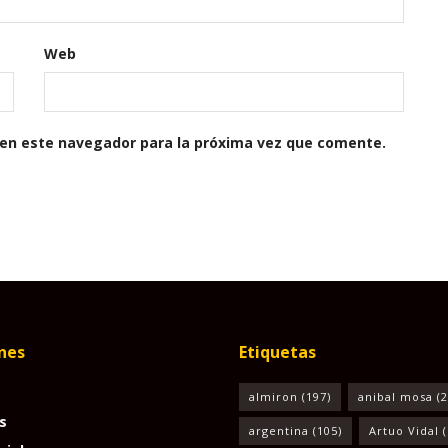
Web
 en este navegador para la próxima vez que comente.
nes
Etiquetas
almiron
(197)
anibal mosa
(2
s
argentina
(105)
Artuo Vidal
(