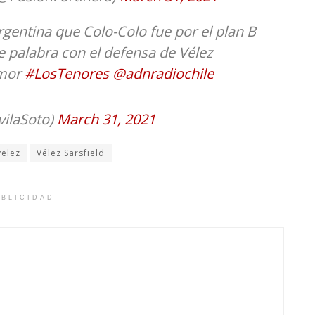
entina que Colo-Colo fue por el plan B
e palabra con el defensa de Vélez
Amor
#LosTenores
@adnradiochile
vilaSoto)
March 31, 2021
velez
Vélez Sarsfield
BLICIDAD