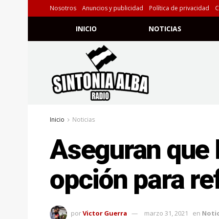
Nosotros
Anuncios y publicidad
Política de privacidad
C
INICIO
NOTICIAS
Inicio
Noticias
Aseguran que E
opción para re
por
Victor Guerra
marzo 31, 2021
en
Notic