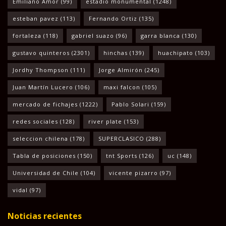
Emiliano Amor
(99)
estadio monumental
(1248)
esteban pavez
(113)
Fernando Ortiz
(135)
fortaleza
(118)
gabriel suazo
(96)
garra blanca
(130)
gustavo quinteros
(2301)
hinchas
(139)
huachipato
(103)
Jordhy Thompson
(111)
Jorge Almirón
(245)
Juan Martín Lucero
(106)
maxi falcon
(105)
mercado de fichajes
(1222)
Pablo Solari
(159)
redes sociales
(128)
river plate
(153)
seleccion chilena
(178)
SUPERCLASICO
(288)
Tabla de posiciones
(150)
tnt Sports
(126)
uc
(148)
Universidad de Chile
(104)
vicente pizarro
(97)
vidal
(97)
Noticias recientes