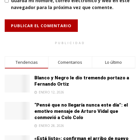
Guarda mi nombre, correo electrónico y web en este
navegador para la próxima vez que comente.
PUBLICIDAD
Tendencias
Comentarios
Lo último
Blanco y Negro le dio tremendo portazo a
Fernando Ortiz
ENERO 12, 2026
“Pensé que no llegaría nunca este día”: el
emotivo mensaje de Arturo Vidal que
conmovió a Colo Colo
ENERO 28, 2026
«Está listo»: confirman el arribo de nuevo