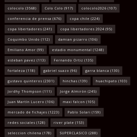
colocolo
(3568)
Colo Colo
(917)
colocolo2026
(107)
conferencia de prensa
(676)
copa chile
(224)
copa libertadores
(241)
copa libertadores 2024
(95)
Coquimbo Unido
(112)
damian pizarro
(106)
Emiliano Amor
(99)
estadio monumental
(1248)
esteban pavez
(113)
Fernando Ortiz
(135)
fortaleza
(118)
gabriel suazo
(96)
garra blanca
(130)
gustavo quinteros
(2301)
hinchas
(139)
huachipato
(103)
Jordhy Thompson
(111)
Jorge Almirón
(245)
Juan Martín Lucero
(106)
maxi falcon
(105)
mercado de fichajes
(1223)
Pablo Solari
(159)
redes sociales
(128)
river plate
(153)
seleccion chilena
(178)
SUPERCLASICO
(288)