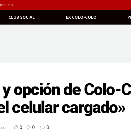
ontacto
CLUB SOCIAL
EX COLO-COLO
P
 y opción de Colo-Co
l celular cargado»
0
0
0
ias