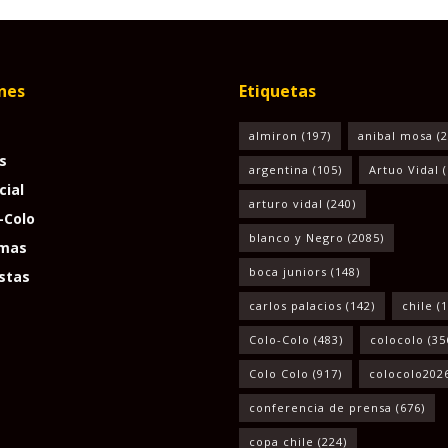
nes
Etiquetas
almiron
(197)
anibal mosa
(2
s
argentina
(105)
Artuo Vidal
(
cial
arturo vidal
(240)
-Colo
blanco y Negro
(2085)
mas
boca juniors
(148)
stas
carlos palacios
(142)
chile
(1
Colo-Colo
(483)
colocolo
(35
Colo Colo
(917)
colocolo202
conferencia de prensa
(676)
copa chile
(224)