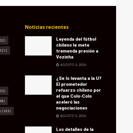
Noticias recientes
Leyenda del fútbol
32)
chileno le mete
121)
tremenda presión a
Vozinha
AGOSTO 5, 2026
¿Se lo levanta a la U?
El prometedor
refuerzo chileno por
33)
el que Colo-Colo
68)
aceleró las
negociaciones
6
(103)
AGOSTO 5, 2026
Los detalles de la