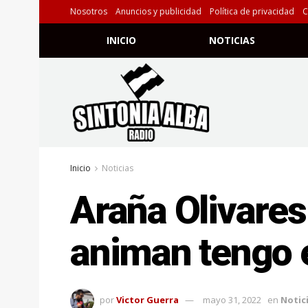
Nosotros
Anuncios y publicidad
Política de privacidad
C
INICIO
NOTICIAS
Inicio
Noticias
Araña Olivares
animan tengo e
por
Victor Guerra
mayo 31, 2022
en
Notic