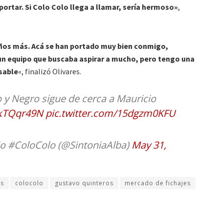
ortar. Si Colo Colo llega a llamar, sería hermoso»
,
ños más. Acá se han portado muy bien conmigo,
un equipo que buscaba aspirar a mucho, pero tengo una
rsable
«, finalizó Olivares.
 y Negro sigue de cerca a Mauricio
x2kTQqr49N
pic.twitter.com/15dgzm0KFU
io #ColoColo (@SintoniaAlba)
May 31,
és
colocolo
gustavo quinteros
mercado de fichajes