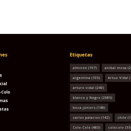
nes
Etiquetas
almiron
(197)
anibal mosa
(2
s
argentina
(105)
Artuo Vidal
(
cial
arturo vidal
(240)
-Colo
blanco y Negro
(2085)
mas
boca juniors
(148)
stas
carlos palacios
(142)
chile
(1
Colo-Colo
(483)
colocolo
(35