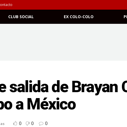
ontacto
CLUB SOCIAL
EX COLO-COLO
P
de salida de Brayan
ibo a México
0
0
0
ias