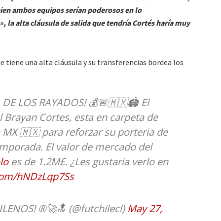
 bien ambos equipos serían poderosos en lo
la alta cláusula de salida que tendría Cortés haría muy
 tiene una alta cláusula y su transferencias bordea los
 DE LOS RAYADOS! 💰🚨🇲🇽🏟 El
 Brayan Cortes, esta en carpeta de
ga MX 🇲🇽 para reforzar su porteria de
temporada. El valor de mercado del
lo
es de 1.2M£. ¿Les gustaria verlo en
.com/hNDzLqp7Ss
LENOS! ®🚀🔝 (@futchilecl)
May 27,