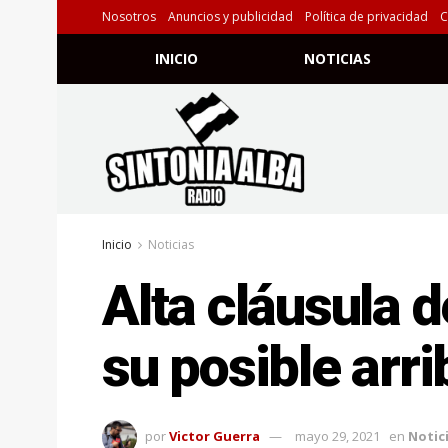
Nosotros
Anuncios y publicidad
Política de privacidad
C
INICIO
NOTICIAS
Inicio
Noticias
Alta cláusula 
su posible arr
por
Victor Guerra
mayo 29, 2021
en
Notic