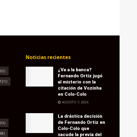
Noticias recientes
¿Va a la banca?
32)
Fernando Ortiz jugó
121)
al misterio con la
citación de Vozinha
en Colo-Colo
AGOSTO 7, 2026
La drástica decisión
de Fernando Ortiz en
33)
Colo-Colo que
68)
sacude la previa del