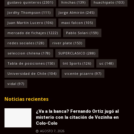
gustavo quinteros
(2301)
hinchas
(139)
huachipato
(103)
Jordhy Thompson
(111)
Jorge Almirón
(245)
Juan Martín Lucero
(106)
maxi falcon
(105)
mercado de fichajes
(1222)
Pablo Solari
(159)
redes sociales
(128)
river plate
(153)
seleccion chilena
(178)
SUPERCLASICO
(288)
Tabla de posiciones
(150)
tnt Sports
(126)
uc
(148)
Universidad de Chile
(104)
vicente pizarro
(97)
vidal
(97)
Noticias recientes
¿Va a la banca? Fernando Ortiz jugó al
misterio con la citación de Vozinha en
Colo-Colo
AGOSTO 7, 2026