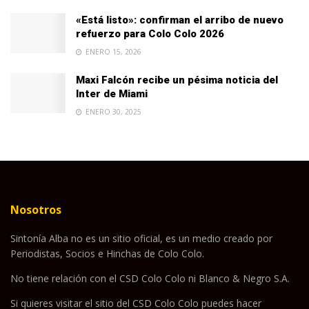
«Está listo»: confirman el arribo de nuevo
refuerzo para Colo Colo 2026
ENERO 15, 2026
Maxi Falcón recibe un pésima noticia del
Inter de Miami
ENERO 30, 2025
Nosotros
Sintonía Alba no es un sitio oficial, es un medio creado por
Periodistas, Socios e Hinchas de Colo Colo.
No tiene relación con el CSD Colo Colo ni Blanco & Negro S.A.
Si quieres visitar el sitio del CSD Colo Colo puedes hacer