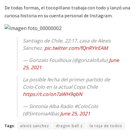
De todas formas, el tocopillano trabaja con todo y lanzó una
curiosa historia en su cuenta personal de Instagram.
Santiago de Chile, 22:17, casa de Alexis
Sánchez.
pic.twitter.com/fQnRYIrEAM
— Gonzalo Fouillioux (@gonzalofullu)
June
25, 2021
La posible fecha del primer partido de
Colo-Colo en la actual Copa Chile
https://t.co/on7aWH9qbN
— Sintonía Alba Radio #ColoColo
(@SintoniaAlba)
June 25, 2021
Tags:
alexis sanchez
dragon ball z
la roja de todos