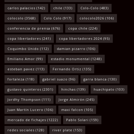
carlos palacios
(142)
chile
(133)
Colo-Colo
(483)
colocolo
(3568)
Colo Colo
(917)
colocolo2026
(106)
conferencia de prensa
(676)
copa chile
(224)
copa libertadores
(241)
copa libertadores 2024
(95)
Coquimbo Unido
(112)
damian pizarro
(106)
Emiliano Amor
(99)
estadio monumental
(1248)
esteban pavez
(113)
Fernando Ortiz
(135)
fortaleza
(118)
gabriel suazo
(96)
garra blanca
(130)
gustavo quinteros
(2301)
hinchas
(139)
huachipato
(103)
Jordhy Thompson
(111)
Jorge Almirón
(245)
Juan Martín Lucero
(106)
maxi falcon
(105)
mercado de fichajes
(1222)
Pablo Solari
(159)
redes sociales
(128)
river plate
(153)