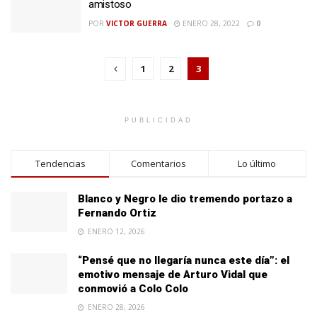
amistoso
POR
VICTOR GUERRA
ENERO 28, 2022
0
1
2
3
PUBLICIDAD
Tendencias
Comentarios
Lo último
Blanco y Negro le dio tremendo portazo a
Fernando Ortiz
ENERO 12, 2026
“Pensé que no llegaría nunca este día”: el
emotivo mensaje de Arturo Vidal que
conmovió a Colo Colo
ENERO 28, 2026