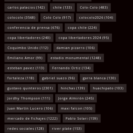
carlos palacios
(142)
chile
(133)
Colo-Colo
(483)
colocolo
(3568)
Colo Colo
(917)
colocolo2026
(104)
conferencia de prensa
(676)
copa chile
(224)
copa libertadores
(240)
copa libertadores 2024
(95)
Coquimbo Unido
(112)
damian pizarro
(106)
Emiliano Amor
(99)
estadio monumental
(1248)
esteban pavez
(113)
Fernando Ortiz
(134)
fortaleza
(118)
gabriel suazo
(96)
garra blanca
(130)
gustavo quinteros
(2301)
hinchas
(139)
huachipato
(103)
Jordhy Thompson
(111)
Jorge Almirón
(245)
Juan Martín Lucero
(106)
maxi falcon
(105)
mercado de fichajes
(1222)
Pablo Solari
(159)
redes sociales
(128)
river plate
(153)