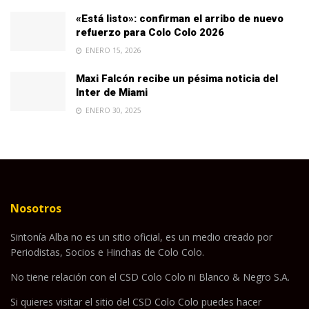
«Está listo»: confirman el arribo de nuevo
refuerzo para Colo Colo 2026
ENERO 15, 2026
Maxi Falcón recibe un pésima noticia del
Inter de Miami
ENERO 30, 2025
Nosotros
Sintonía Alba no es un sitio oficial, es un medio creado por
Periodistas, Socios e Hinchas de Colo Colo.
No tiene relación con el CSD Colo Colo ni Blanco & Negro S.A.
Si quieres visitar el sitio del CSD Colo Colo puedes hacer